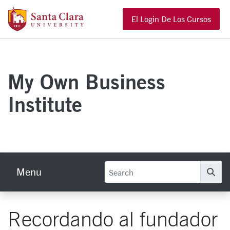
Skip to main content
Santa Clara University Homepage
El Login De Los Cursos
My Own Business
Institute
Menu
Se
Recordando al fundador