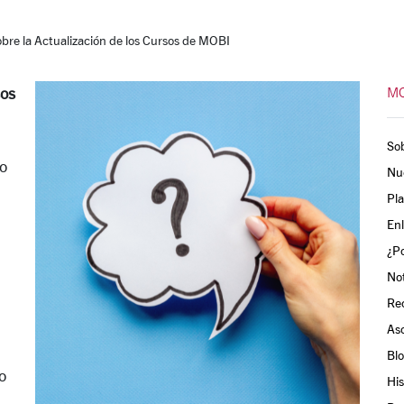
re la Actualización de los Cursos de MOBI
MO
sos
So
o
Nu
Pla
Enl
¿Po
Not
Re
As
Bl
o
His