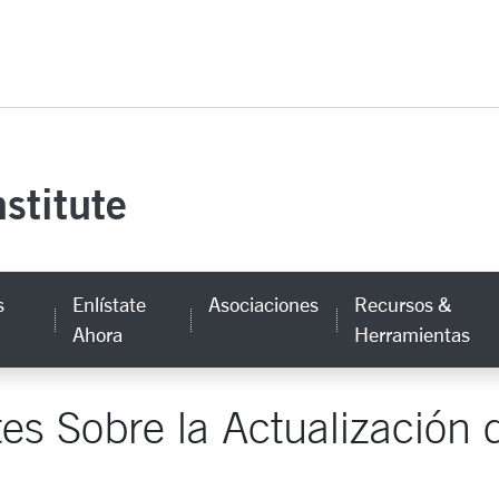
versity Homepage
stitute
s
Enlístate
Asociaciones
Recursos &
Ahora
Herramientas
s Sobre la Actualización 