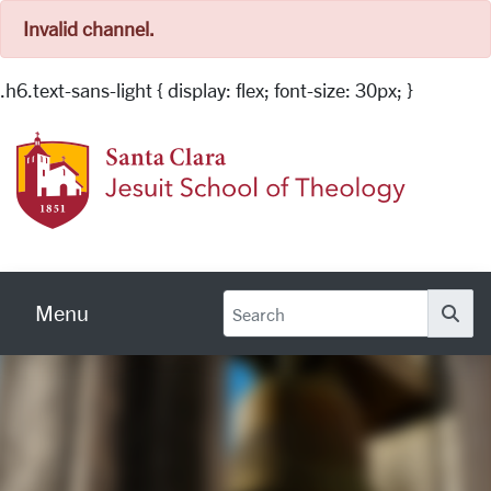
Invalid channel.
.h6.text-sans-light { display: flex; font-size: 30px; }
Skip to main content
Jesuit
Menu
Se