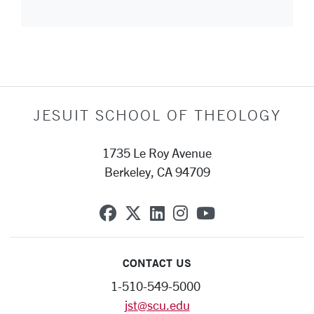
JESUIT SCHOOL OF THEOLOGY
1735 Le Roy Avenue
Berkeley, CA 94709
SCU on Facebook
SCU on X (formerly Twit
SCU on Linkedin
SCU on Instagra
SCU on YouT
CONTACT US
1-510-549-5000
jst@scu.edu