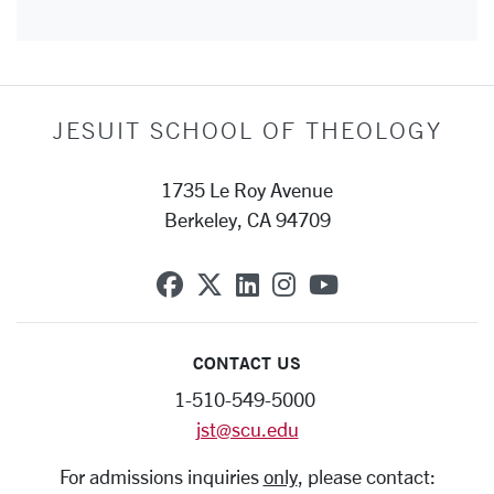
JESUIT SCHOOL OF THEOLOGY
1735 Le Roy Avenue
Berkeley, CA 94709
SCU on Facebook
SCU on X (formerly Twit
SCU on Linkedin
SCU on Instagra
SCU on YouT
CONTACT US
1-510-549-5000
jst@scu.edu
For admissions inquiries
only
, please contact: